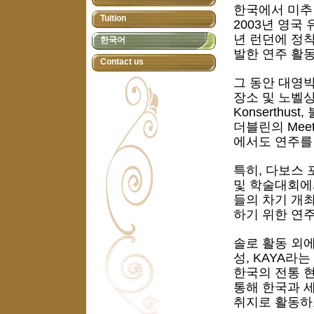
한국에서 미추
Tuition
2003년 영국
년 런던에 정
한국어
발한 연주 활동
Contact us
그 동안 대영
장소 및 노벨
Konserthu
더블린의 Meet
에서도 연주를
특히, 다보스
및 학술대회에
들의 차기 개
하기 위한 연
솔로 활동 외에
성,
KAYA라는
한국의 전통 
통해 한국과 
취지로 활동하